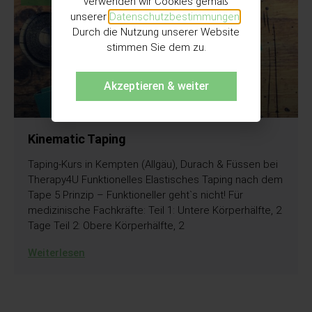
verwenden wir Cookies gemäß
unserer
Datenschutzbestimmungen
.
Durch die Nutzung unserer Website
stimmen Sie dem zu.
Akzeptieren & weiter
Kinematic Taping
Taping-Kurs in Kempten (Allgäu), Durach & Füssen bei
Therapy4U Funktionelles Elastisches Taping nach dem
Tape 5 Prinzip – Funktioneller geht`s nicht! Für
medizinische Fachkräfte: Teil 1: Untere Körperhälfte, 2
Tage Teil 2: Obere Körperhälfte, 2
Weiterlesen