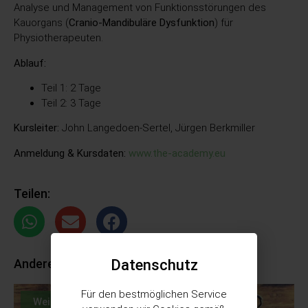
Analyse und Management von Funktionsstörungen des
Kauorgans (
Cranio-Mandibuläre Dysfunktion
) für
Physiotherapeuten.
Ablauf:
Teil 1: 2 Tage
Teil 2: 3 Tage
Kursleiter:
John Langedoen-Sertel, Jürgen Berkmiller
Anmeldung & Kursdaten:
www.the-academy.eu
Teilen:
Andere Weiterbildungen:
Datenschutz
Für den bestmöglichen Service
Weiterbildung