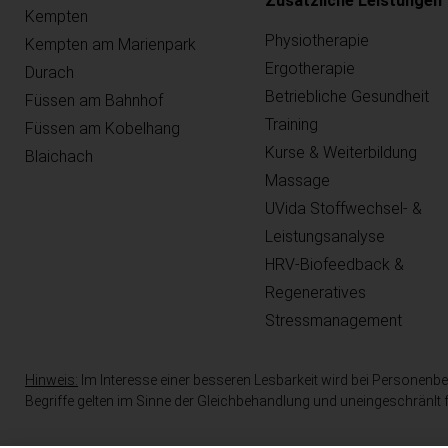
Zusätzliche Leistungen
Kempten
Physiotherapie
Kempten am Marienpark
Ergotherapie
Durach
Betriebliche Gesundheit
Füssen am Bahnhof
Training
Füssen am Kobelhang
Kurse & Weiterbildung
Blaichach
Massage
UVida Stoffwechsel- &
Leistungsanalyse
HRV-Biofeedback &
Regeneratives
Stressmanagement
Hinweis:
Im Interesse einer besseren Lesbarkeit wird bei Persone
Begriffe gelten im Sinne der Gleichbehandlung und uneingeschränlt f