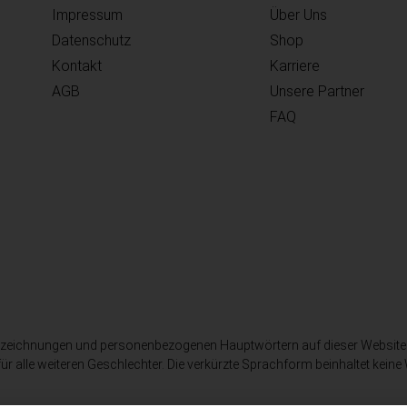
Impressum
Über Uns
Datenschutz
Shop
Kontakt
Karriere
AGB
Unsere Partner
FAQ
nbezeichnungen und personenbezogenen Hauptwörtern auf dieser Websit
ür alle weiteren Geschlechter. Die verkürzte Sprachform beinhaltet keine